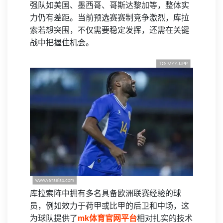
强队如美国、墨西哥、哥斯达黎加等，整体实
力仍有差距。当前预选赛赛制竞争激烈，库拉
索若想突围，不仅需要稳定发挥，还需在关键
战中把握住机会。
库拉索阵中拥有多名具备欧洲联赛经验的球
员，例如效力于荷甲或比甲的后卫和中场，这
为球队提供了
mk体育官网平台
相对扎实的技术