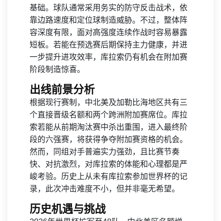
基础。球队通常采用务实的防守反击战术，依
靠边路速度和定位球制造威胁。不过，整体阵
容深度有限，面对高强度连续作战时容易暴露
短板。若能在预选赛后期保持主力健康，并进
一步提升进攻效率，库拉索仍有机会在附加赛
阶段制造惊喜。
出线前景分析
根据现行赛制，中北美及加勒比海地区共有三
个直接晋级名额和两个跨洲附加赛席位。库拉
索若能从前期淘汰赛中杀出重围，进入最终阶
段的六强赛，将获得争夺附加赛资格的机会。
然而，同组对手普遍实力强劲，且比赛节奏
快、对抗激烈，对库拉索的体能和心理都是严
峻考验。历史上从未有库拉索参加世界杯的记
录，此次冲击难度不小，但并非毫无希望。
历史机遇与挑战