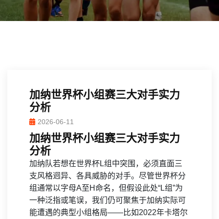
加纳世界杯小组赛三大对手实力
分析
2026-06-11
加纳世界杯小组赛三大对手实力
分析
加纳队若想在世界杯L组中突围，必须直面三
支风格迥异、各具威胁的对手。尽管世界杯分
组通常以字母A至H命名，但假设此处“L组”为
一种泛指或笔误，我们仍可聚焦于加纳实际可
能遭遇的典型小组格局——比如2022年卡塔尔