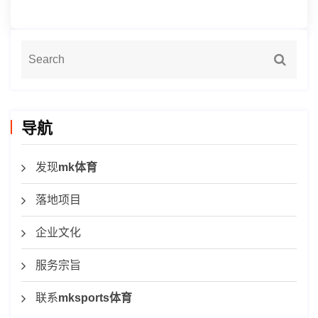
导航
发现
mk体育
落地项目
企业文化
服务宗旨
联系
mksports体育