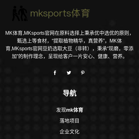
MK体育,MKsports官网在原料选择上秉承优中选优的原则，
甄选上等食材，“提取植物精华，真营养”，MK体
育,MKsports官网豆奶选取大豆（非转），秉承“现磨，零添
加”的制作理念，呈现给客户一片安心、健康、营养。
导航
发现
mk体育
落地项目
企业文化