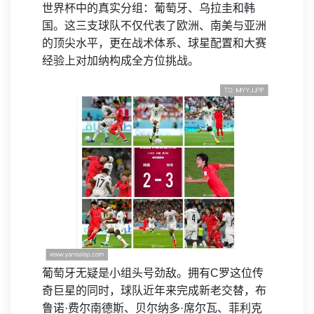
世界杯中的真实分组：葡萄牙、乌拉圭和韩
国。这三支球队不仅代表了欧洲、南美与亚洲
的顶尖水平，更在战术体系、球星配置和大赛
经验上对加纳构成全方位挑战。
葡萄牙无疑是小组头号劲敌。拥有C罗这位传
奇巨星的同时，球队近年来完成新老交替，布
鲁诺·费尔南德斯、贝尔纳多·席尔瓦、菲利克