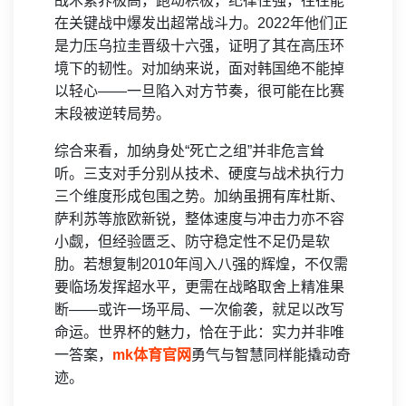
战术素养极高，跑动积极，纪律性强，往往能
在关键战中爆发出超常战斗力。2022年他们正
是力压乌拉圭晋级十六强，证明了其在高压环
境下的韧性。对加纳来说，面对韩国绝不能掉
以轻心——一旦陷入对方节奏，很可能在比赛
末段被逆转局势。
综合来看，加纳身处“死亡之组”并非危言耸
听。三支对手分别从技术、硬度与战术执行力
三个维度形成包围之势。加纳虽拥有库杜斯、
萨利苏等旅欧新锐，整体速度与冲击力亦不容
小觑，但经验匮乏、防守稳定性不足仍是软
肋。若想复制2010年闯入八强的辉煌，不仅需
要临场发挥超水平，更需在战略取舍上精准果
断——或许一场平局、一次偷袭，就足以改写
命运。世界杯的魅力，恰在于此：实力并非唯
一答案，
mk体育官网
勇气与智慧同样能撬动奇
迹。