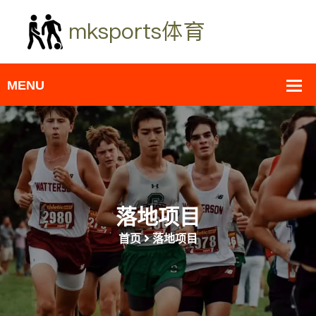
落地项目
首页
落地项目