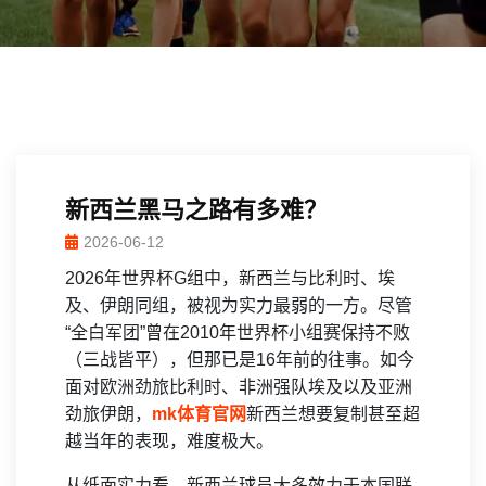
新西兰黑马之路有多难？
2026-06-12
2026年世界杯G组中，新西兰与比利时、埃
及、伊朗同组，被视为实力最弱的一方。尽管
“全白军团”曾在2010年世界杯小组赛保持不败
（三战皆平），但那已是16年前的往事。如今
面对欧洲劲旅比利时、非洲强队埃及以及亚洲
劲旅伊朗，
mk体育官网
新西兰想要复制甚至超
越当年的表现，难度极大。
从纸面实力看，新西兰球员大多效力于本国联