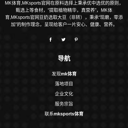
MK体育,MKsports官网在原料选择上秉承优中选优的原则，
甄选上等食材，“提取植物精华，真营养”，MK体
育,MKsports官网豆奶选取大豆（非转），秉承“现磨，零添
加”的制作理念，呈现给客户一片安心、健康、营养。
导航
发现
mk体育
落地项目
企业文化
服务宗旨
联系
mksports体育