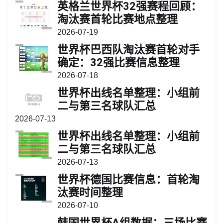
英格兰世界杯32强赛程回顾：
淘汰赛首轮比赛地点整理
2026-07-19
世界杯巴西队淘汰赛首轮对手
确定：32强比赛信息整理
2026-07-18
世界杯出线名单整理：小组前
二与第三名球队汇总
2026-07-13
世界杯出线名单整理：小组前
二与第三名球队汇总
2026-07-13
世界杯德国比赛信息：首轮淘
汰赛时间整理
2026-07-10
韩国世界杯A组数据：三场比赛