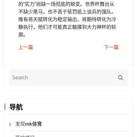
的“实力”尚缺一场彻底的蜕变。世界杯舞台从
不缺少黑马，也不吝于惩罚纸上谈兵的强队。
唯有将天赋转化为稳定输出，将期待转化为冷
静执行，他们才可能真正触摸到大力神杯的轮
廓。
上一篇
下一篇
导航
发现
mk体育