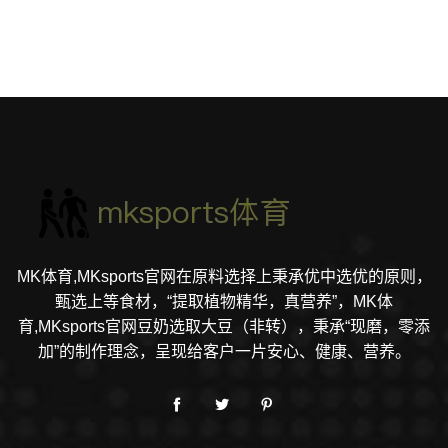
MK体育,MKsports官网在原料选择上秉承优中选优的原则，
甄选上等食材，“提取植物精华，真营养”，MK体
育,MKsports官网豆奶选取大豆（非转），秉承“现磨，零添
加”的制作理念，呈现给客户一片安心、健康、营养。