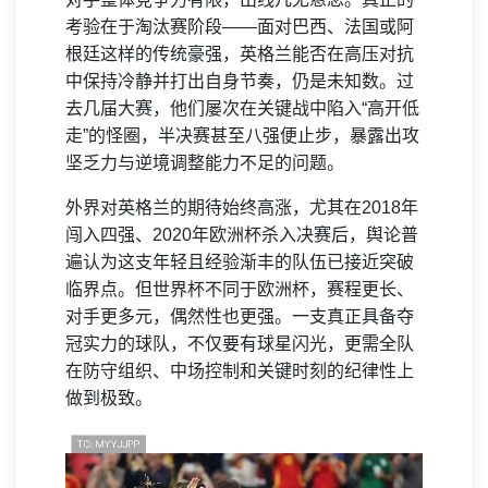
考验在于淘汰赛阶段——面对巴西、法国或阿
根廷这样的传统豪强，英格兰能否在高压对抗
中保持冷静并打出自身节奏，仍是未知数。过
去几届大赛，他们屡次在关键战中陷入“高开低
走”的怪圈，半决赛甚至八强便止步，暴露出攻
坚乏力与逆境调整能力不足的问题。
外界对英格兰的期待始终高涨，尤其在2018年
闯入四强、2020年欧洲杯杀入决赛后，舆论普
遍认为这支年轻且经验渐丰的队伍已接近突破
临界点。但世界杯不同于欧洲杯，赛程更长、
对手更多元，偶然性也更强。一支真正具备夺
冠实力的球队，不仅要有球星闪光，更需全队
在防守组织、中场控制和关键时刻的纪律性上
做到极致。