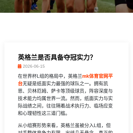
英格兰是否具备夺冠实力？
2026-06-15
在世界杯L组的格局中，英格兰
mk体育官网平
台
无疑是纸面实力最强的球队之一。拥有凯
恩、贝林厄姆、萨卡等顶级球员，阵容深度与
技术能力均属世界一流。然而，纸面实力与实
际战绩之间，往往隔着战术执行力、临场应变
和心理韧性这三道门槛。
从小组赛形势来看，英格兰虽被分入L组，但
对手整体竞争力有限，出线几无悬念。真正的