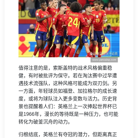
值得注意的是，索斯盖特的战术风格偏重稳
健，有时被批评为保守。若在淘汰赛中过早遭
遇技术流强队，这种风格可能成为双刃剑。另
一方面，年轻球员如福登、加拉格尔的成长速
度，或将为球队注入更多变数与活力。历史背
景也提醒着人们：英格兰上一次捧起世界杯已
是1966年，漫长的等待既是一种压力，也可能
转化为破釜沉舟的动力。
归根结底，英格兰有夺冠的潜力，但距离真正