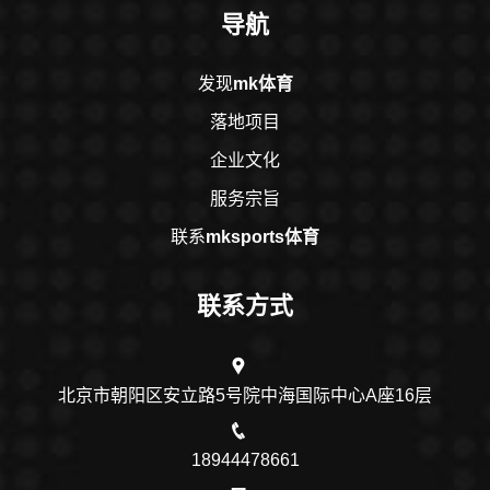
导航
发现
mk体育
落地项目
企业文化
服务宗旨
联系
mksports体育
联系方式
北京市朝阳区安立路5号院中海国际中心A座16层
18944478661