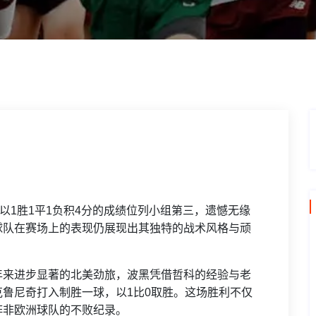
以1胜1平1负积4分的成绩位列小组第三，遗憾无缘
球队在赛场上的表现仍展现出其独特的战术风格与顽
年来进步显著的北美劲旅，波黑凭借哲科的经验与老
鲁尼奇打入制胜一球，以1比0取胜。这场胜利不仅
阵非欧洲球队的不败纪录。