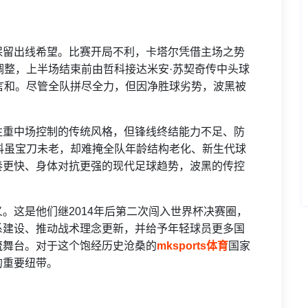
保留出线希望。比赛开局不利，卡塔尔凭借主场之势
调整，上半场结束前由哲科接达米安·苏契奇传中头球
言和。尽管全队拼尽全力，但因净胜球劣势，波黑被
注重中场控制的传统风格，但锋线终结能力不足、防
科虽宝刀未老，却难掩全队年龄结构老化、新生代球
奏更快、身体对抗更强的现代足球趋势，波黑的传控
。这是他们继2014年后第二次闯入世界杯决赛圈，
系建设、推动战术理念更新，并给予年轻球员更多国
流舞台。对于这个饱经历史沧桑的
mksports体育
国家
的重要纽带。