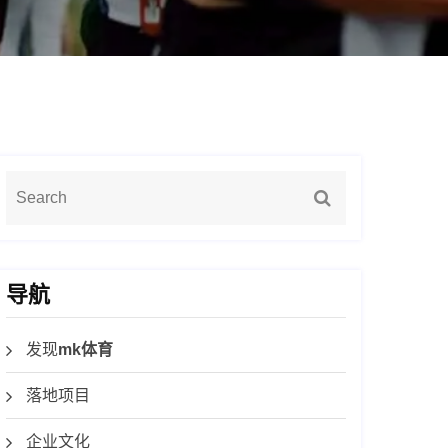
导航
发现
mk体育
落地项目
企业文化