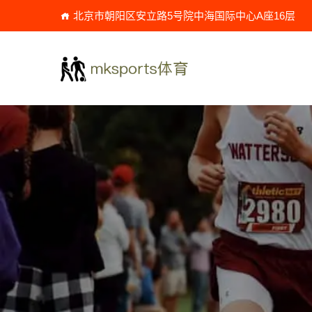
北京市朝阳区安立路5号院中海国际中心A座16层