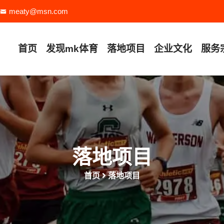
meaty@msn.com
首页
发现
mk体育
落地项目
企业文化
服务
落地项目
首页
落地项目