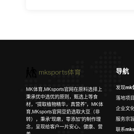
导航
发现
mk
MK体育,MKsports官网在原料选择上
秉承优中选优的原则，甄选上等食
落地项
材，“提取植物精华，真营养”，MK体
企业文
育,MKsports官网豆奶选取大豆（非
服务宗
转），秉承“现磨，零添加”的制作理
念，呈现给客户一片安心、健康、营
联系
mk