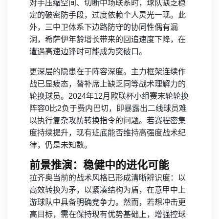
对手压缩空间、切断中场联系时，球队缺乏稳
定的破密防手段，过度依赖个人灵光一现。此
外，三中卫体系下边路防守的协同性偶有漏
洞，希萨伊年龄增长带来的回追速度下降，在
遭遇高速边锋时可能成为突破口。
更深层的隐患在于阵容深度。主力框架连续作
战已显疲态，替补席上缺乏同等战术理解力的
轮换球员。2024年12月欧联杯小组赛末轮轮换
阵容0比2负于费内巴切，即暴露出二线球员难
以执行复杂攻防转换指令的问题。若赛程密集
度持续提升，现有班底能否维持高强度战术纪
律，仍是未知数。
前景推演：稳健中的进化可能
拉齐奥当前的战术风格已形成清晰辨识度：以
高效转换为矛，以紧凑结构为盾，在意甲中上
游球队中具备明确竞争力。然而，若想冲击更
高目标，需在保持现有优势基础上，增强控球