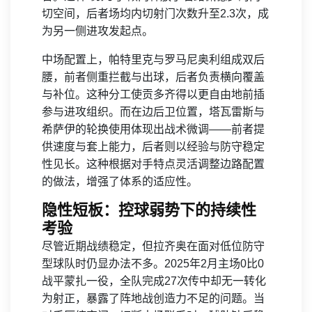
切空间，后者场均内切射门次数升至2.3次，成
为另一侧进攻发起点。
中场配置上，帕特里克与罗马尼奥利组成双后
腰，前者侧重拦截与出球，后者负责横向覆盖
与补位。这种分工使贡多齐得以更自由地前插
参与进攻组织。而在边后卫位置，塔瓦雷斯与
希萨伊的轮换使用体现出战术微调——前者提
供速度与套上能力，后者则以经验与防守稳定
性见长。这种根据对手特点灵活调整边路配置
的做法，增强了体系的适应性。
隐性短板：控球弱势下的持续性
考验
尽管近期战绩稳定，但拉齐奥在面对低位防守
型球队时仍显办法不多。2025年2月主场0比0
战平蒙扎一役，全队完成27次传中却无一转化
为射正，暴露了阵地战创造力不足的问题。当