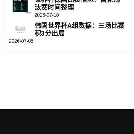
汰赛时间整理
2026-07-10
韩国世界杯A组数据：三场比赛
积3分出局
2026-07-05