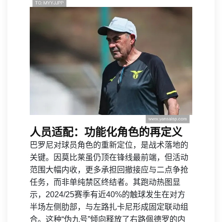
人员适配：功能化角色的再定义
巴罗尼对球员角色的重新定位，是战术落地的
关键。因莫比莱虽仍顶在锋线最前端，但活动
范围大幅内收，更多承担回撤接应与二点争抢
任务，而非单纯禁区终结者。其跑动热图显
示，2024/25赛季有近40%的触球发生在对方
半场左侧肋部，与左路扎卡尼形成固定联动组
合。这种“伪九号”倾向释放了右路佩德罗的内