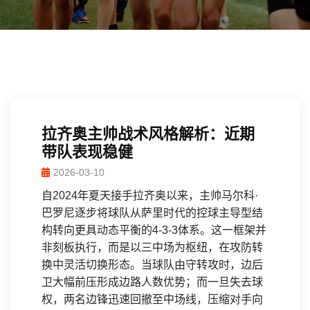
拉齐奥主帅战术风格解析：近期
带队表现稳健
2026-03-10
自2024年夏天接手拉齐奥以来，主帅马尔科·
巴罗尼逐步将球队从萨里时代的控球主导型结
构转向更具动态平衡的4-3-3体系。这一框架并
非刻板执行，而是以三中场为枢纽，在攻防转
换中灵活切换形态。当球队由守转攻时，边后
卫大幅前压形成边路人数优势；而一旦失去球
权，两名边锋迅速回撤至中场线，压缩对手向