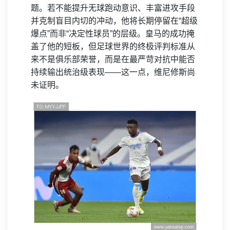
题。若不能提升无球跑动意识、丰富进攻手段
并克制盲目内切的冲动，他将长期停留在“超级
爆点”而非“决定性球员”的层级。皇马的成功掩
盖了他的短板，但足球世界的终极评判标准从
来不是俱乐部荣誉，而是在最严苛对抗中能否
持续输出统治级表现——这一点，维尼修斯尚
未证明。