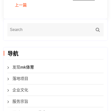
上一篇
导航
发现
mk体育
落地项目
企业文化
服务宗旨