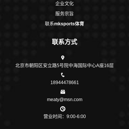
企业文化
服务宗旨
联系
mksports体育
联系方式
北京市朝阳区安立路5号院中海国际中心A座16层
18944478661
meaty@msn.com
营业时间：9:00-6:00