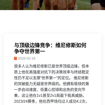
与顶级边锋竞争：维尼修斯如何
争夺世界第一
2026-03-18
很多人认为维尼修斯已是世界顶级边锋，但本
质上他在高强度对抗下的决策效率与终结稳定
性仍不足以支撑“世界第一”的定位。 维尼修斯
的突破能力无疑是世界级的。他拥有极快的第
一步启动速度、低重心控球和出色的变向节
奏，这让他在1v1甚至2v1局面下极具威胁。
2023/24赛季，他在西甲场均过人成功4.2次，