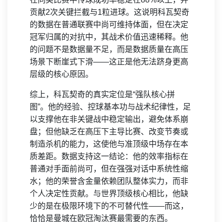
贡献2次关键拦截与1粒进球。这说明科瓦契奇
的数据在普通联赛中尚可维持体面，但在决定
冠军归属的对抗中，其战术价值迅速稀释。他
的问题不是数据量不足，而是数据质量在高压
场景下断崖式下滑——这正是他无法跻身更高
层级的核心原因。
综上，科瓦契奇的真实定位是“强队核心拼
图”。他的经验、控球基本功与战术纪律性，足
以支撑他在非关键战中稳定输出，避免体系崩
盘；但他缺乏在高压下主导比赛、改变节奏或
制造杀机的能力，这使他与准顶级中场存在本
质差距。数据支持这一结论：他的效率指标在
普通对手面前尚可，但在强强对话中系统性缩
水；他的荣誉含金量依赖团队整体实力，而非
个人决定性贡献。与世界顶级核心相比，他缺
少的是在极限环境下的不可替代性——而这，
恰恰是曼城在欧冠淘汰赛最需要的东西。