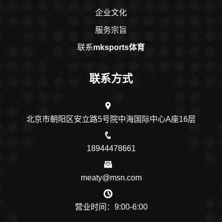
企业文化
服务宗旨
联系
mksports体育
联系方式
北京市朝阳区安立路5号院中海国际中心A座16层
18944478661
meaty@msn.com
营业时间：9:00-6:00