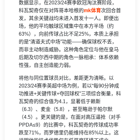
数据显示，在2023/24赛季欧冠淘汰赛阶段，
科瓦契奇仅在对阵哥本哈根的
mk体育
次回合首
发，其余关键战均未进入首发十一人。即便出
场，他的平均触球区域集中在本方半场（约
63%），向前传球占比不足25%，本质上承担
的是“清道夫式中场”功能——确保球权不丢，
而非主动制造威胁。这种角色定位与他在皇马
后期及切尔西中期的角色一脉相承：体系依赖
性强，自主创造能力弱。
将他与同位置球员对比，差距更为清晰。以
2023/24赛季英超中场为例，若以“每90分钟成
功推进+关键传球+夺回球权”三项综合衡量，科
瓦契奇的综合值为4.1，显著低于赖斯
（6.3）、麦金（5.8），甚至略逊于帕尔默
（4.5）。更关键的是，在面对高压逼抢（对手
PPDA≤9）的比赛中，科瓦契奇的传球成功率
跌至71%，而罗德里仍能维持在85%以上。这