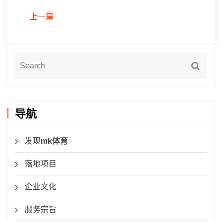
上一篇
导航
发现
mk体育
落地项目
企业文化
服务宗旨