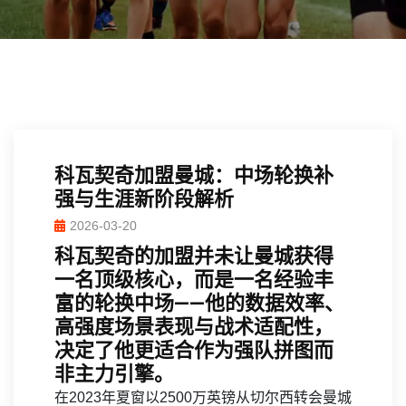
科瓦契奇加盟曼城：中场轮换补
强与生涯新阶段解析
2026-03-20
科瓦契奇的加盟并未让曼城获得
一名顶级核心，而是一名经验丰
富的轮换中场——他的数据效率、
高强度场景表现与战术适配性，
决定了他更适合作为强队拼图而
非主力引擎。
在2023年夏窗以2500万英镑从切尔西转会曼城