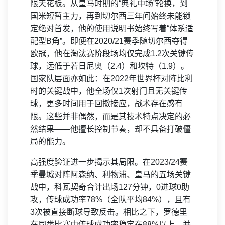
限天花板。从皇马时期的“典礼中场”轮换，到
国米短暂主力，再到切尔西三年间始终未能锁
定绝对首发，他的使用说明书始终写着“体系适
配型B角”。即便在2020/21赛季随切尔西夺得
欧冠，他在淘汰赛阶段场均仅完成1.2次关键传
球，远低于若日尼奥（2.4）和坎特（1.9）。
国家队层面亦如此：在2022年世界杯对阵比利
时的关键战中，他全场仅1次射门且无关键传
球，更多时间用于回撤接应，战术存在感有
限。这些并非偶然，而是其技术特点决定的必
然结果——他擅长控制节奏，却不具备打破僵
局的能力。
高强度验证进一步揭示其局限。在2023/24赛
季曼城对阵阿森纳、利物浦、皇马的五场关键
战中，科瓦契奇合计出场127分钟，0进球0助
攻，传球成功率78%（全队平均84%），且有
3次被直接断球导致反击。相比之下，罗德里
在同类比赛中传球成功率稳定在88%以上，并