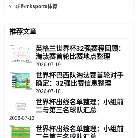
联系
mksports体育
推荐文章
英格兰世界杯32强赛程回顾：
淘汰赛首轮比赛地点整理
2026-07-19
世界杯巴西队淘汰赛首轮对手
确定：32强比赛信息整理
2026-07-18
世界杯出线名单整理：小组前
二与第三名球队汇总
2026-07-13
世界杯出线名单整理：小组前
二与第三名球队汇总