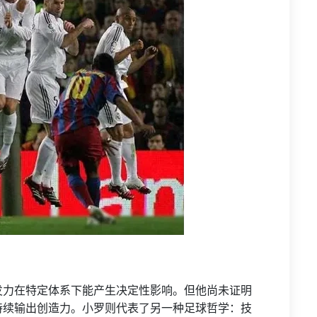
发力在特定体系下能产生决定性影响。但他尚未证明
持续输出创造力。小罗则代表了另一种足球哲学：技