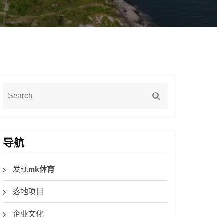
导航
发现
mk体育
落地项目
企业文化