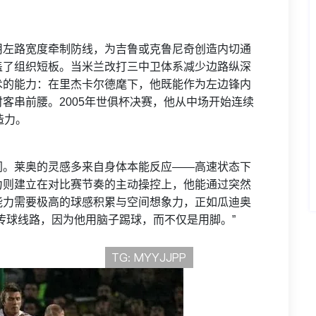
。
用左路宽度牵制防线，为吉鲁或克鲁尼奇创造内切通
盖了组织短板。当米兰改打三中卫体系减少边路纵深
术的能力：在里杰卡尔德麾下，他既能作为左边锋内
客串前腰。2005年世俱杯决赛，他从中场开始连续
造力。
同。莱奥的灵感多来自身体本能反应——高速状态下
力则建立在对比赛节奏的主动操控上，他能通过突然
能力需要极高的球感积累与空间想象力，正如瓜迪奥
传球线路，因为他用脑子踢球，而不仅是用脚。”