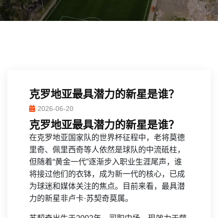
克罗地亚最具潜力的新星是谁？
2026-06-20
克罗地亚最具潜力的新星是谁？
在克罗地亚国家队的世界杯征程中，老将莫德
里奇、佩里西奇等人依然是球队的中流砥柱，
但随着“黄金一代”逐渐步入职业生涯尾声，谁
将接过他们的衣钵，成为新一代的核心，已成
为球迷和媒体关注的焦点。目前来看，最具潜
力的新星非卢卡·苏契奇莫属。