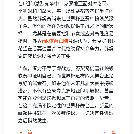
在L组的激烈竞争中，克罗地亚面对摩洛哥、
比利时和加拿大，每一场比赛都容不得半点闪
失。虽然苏契奇尚未在世界杯正赛中扮演关键
角色，但他的存在为球队提供了战术上的新选
择——尤其是在需要控制节奏或应对高强度逼
抢时。外界
mk体育官网
普遍认为，若克罗地亚
希望在后莫德里奇时代继续保持竞争力，苏契
奇的成长速度将至关重要。
当然，潜力不等于即战力。苏契奇仍需在顶级
联赛中证明自己，而世界杯这样的大舞台正是
最好的试金石。如果他在未来几届大赛中持续
进步，不仅有望成为克罗地亚的新旗帜，甚至
可能在欧洲足坛掀起属于自己的浪潮。毕竟，
在这个充满不确定性的世界杯舞台上，新星的
崛起往往就在一次关键传球、一记决定性进球
之后悄然发生。
上一篇
下一篇