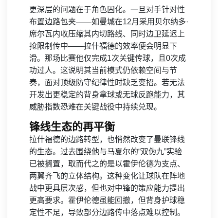
更深层的问题在于角色固化。一旦对手针对性
布置边路包夹——如曼城在12月采用贝尔纳多·
席尔瓦内收压缩其内切路线、同时边卫延迟上
抢限制传中——拉什福德的效率便会明显下
滑。那场比赛他仅完成1次关键传球，且0次成
功过人。这说明其当前模式仍依赖空间与节
奏，面对顶级防守纪律性时缺乏变招。若无法
开发出更稳定的背身拿球或无球反跑能力，其
威胁指数恐难在关键战役中持续兑现。
锋线生态的再平衡
拉什福德的边路转型，也悄然改变了曼联锋线
的生态。过去围绕他与马夏尔的“双伪九”实验
已被搁置，取而代之的是以霍伊伦德为支点、
两翼齐飞的立体结构。这种变化让球队在阵地
战中更具层次感，但也对中锋的策应能力提出
更高要求。霍伊伦德虽能回撤，但背身护球稳
定性不足，导致部分边路传中落点难以控制。