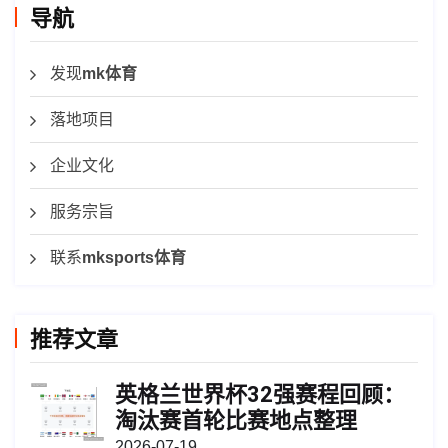
导航
发现
mk体育
落地项目
企业文化
服务宗旨
联系
mksports体育
推荐文章
英格兰世界杯32强赛程回顾：
淘汰赛首轮比赛地点整理
2026-07-19