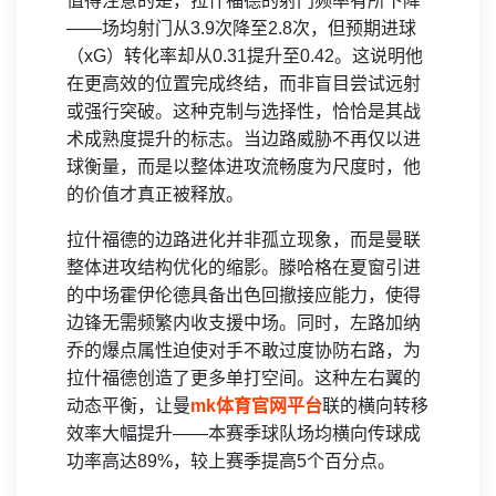
值得注意的是，拉什福德的射门频率有所下降
——场均射门从3.9次降至2.8次，但预期进球
（xG）转化率却从0.31提升至0.42。这说明他
在更高效的位置完成终结，而非盲目尝试远射
或强行突破。这种克制与选择性，恰恰是其战
术成熟度提升的标志。当边路威胁不再仅以进
球衡量，而是以整体进攻流畅度为尺度时，他
的价值才真正被释放。
拉什福德的边路进化并非孤立现象，而是曼联
整体进攻结构优化的缩影。滕哈格在夏窗引进
的中场霍伊伦德具备出色回撤接应能力，使得
边锋无需频繁内收支援中场。同时，左路加纳
乔的爆点属性迫使对手不敢过度协防右路，为
拉什福德创造了更多单打空间。这种左右翼的
动态平衡，让曼
mk体育官网平台
联的横向转移
效率大幅提升——本赛季球队场均横向传球成
功率高达89%，较上赛季提高5个百分点。