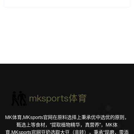
MK体育,MKsports官网在原料选择上秉承优中选优的原则，
甄选上等食材，“提取植物精华，真营养”，MK体
育,MKsports官网豆奶选取大豆（非转），秉承“现磨，零添