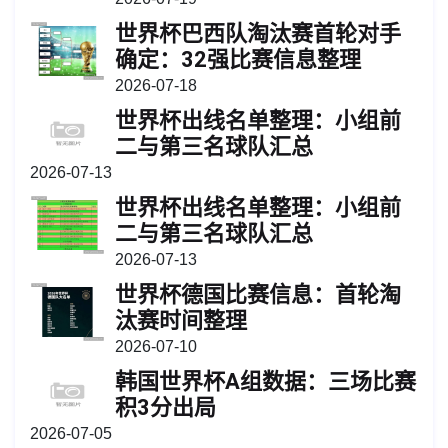
世界杯巴西队淘汰赛首轮对手
确定：32强比赛信息整理
2026-07-18
世界杯出线名单整理：小组前
二与第三名球队汇总
2026-07-13
世界杯出线名单整理：小组前
二与第三名球队汇总
2026-07-13
世界杯德国比赛信息：首轮淘
汰赛时间整理
2026-07-10
韩国世界杯A组数据：三场比赛
积3分出局
2026-07-05