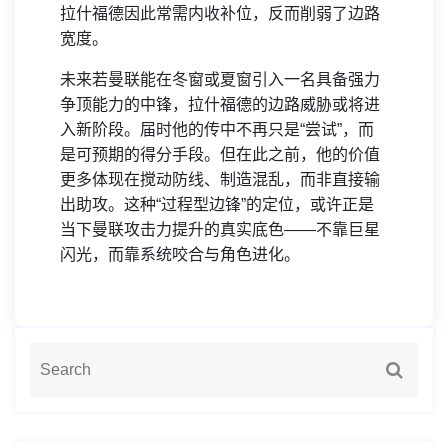
拉什福德因此常需内收补位，反而削弱了边路
宽度。
未来若曼联能在冬窗或夏窗引入一名具备强力
争顶能力的中锋，拉什福德的边路威胁或将进
入新阶段。届时他的传中不再只是“尝试”，而
是可预期的得分手段。但在此之前，他的价值
更多体现在搅动防线、制造混乱，而非直接输
出助攻。这种“过程型边锋”的定位，或许正是
当下曼联攻击力提升的真实底色——不靠巨星
闪光，而靠系统咬合与角色进化。