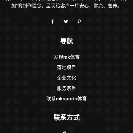
加”的制作理念，呈现给客户一片安心、健康、营养。
导航
发现
mk体育
落地项目
企业文化
服务宗旨
联系
mksports体育
联系方式