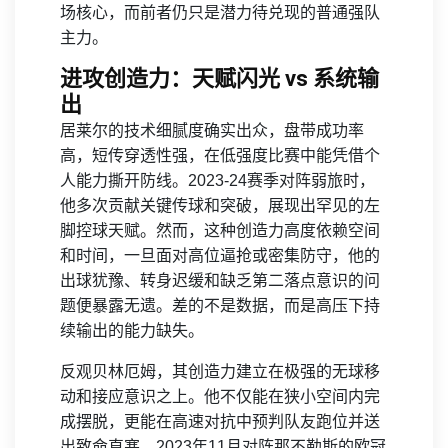
场核心，而前者仍只是潜力待兑现的普通强队
主力。
进攻创造力：天赋闪光 vs 系统输
出
居莱尔的技术细腻度确实出众，盘带成功率
高，短传穿透性强，在低强度比赛中能凭借个
人能力撕开防线。2023-24赛季对阵弱旅时，
他多次贡献关键传球和突破，展现出罕见的左
脚控球天赋。然而，这种创造力高度依赖空间
和时间，一旦面对高位逼抢或密集防守，他的
出球犹豫、转身迟缓和缺乏第二落点意识的问
题便暴露无遗。差的不是数据，而是高压下持
续输出的能力缺失。
反观贝林厄姆，其创造力建立在极强的无球移
动和接应意识之上。他不仅能在狭小空间内完
成摆脱，更能在高速对抗中预判队友跑位并送
出致命直塞。2023年11月对阵那不勒斯的欧冠