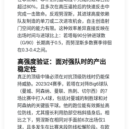
超过80%，且多次在高压逼抢后的快速反击中
完成一击致命。反观努涅斯，其进球高度依赖
队友制造的单刀或二次进攻机会，自主创造射
门空间的能力有限。这种效率差异直接反映在
出场时间与进球比上：若塔每90分钟进球数
（G/90）长期高于0.5，而努涅斯多数赛季徘徊
在0.3-0.4之间。
高强度验证：面对强队时的产出
稳定性
真正的顶级中锋必须在对抗顶级防线时仍能保
持威胁。2023/24赛季，若塔在对阵Big6球队
（曼城、阿森纳、曼联、热刺、切尔西）的7
场比赛中打入4球，包括对曼城的制胜球和对
阿森纳的关键扳平球。他的跑位能有效撕扯高
位防线，尤其擅长利用肋部空档斜插身后。相
比之下，努涅斯在相同对手面前6次出场仅1
球，且多发生在比赛末段防线松懈阶段。在欧