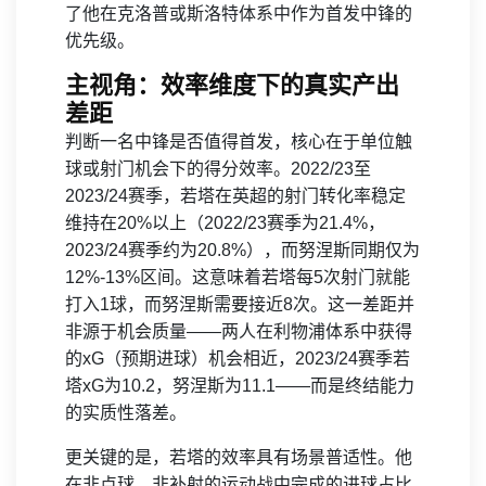
了他在克洛普或斯洛特体系中作为首发中锋的
优先级。
主视角：效率维度下的真实产出
差距
判断一名中锋是否值得首发，核心在于单位触
球或射门机会下的得分效率。2022/23至
2023/24赛季，若塔在英超的射门转化率稳定
维持在20%以上（2022/23赛季为21.4%，
2023/24赛季约为20.8%），而努涅斯同期仅为
12%-13%区间。这意味着若塔每5次射门就能
打入1球，而努涅斯需要接近8次。这一差距并
非源于机会质量——两人在利物浦体系中获得
的xG（预期进球）机会相近，2023/24赛季若
塔xG为10.2，努涅斯为11.1——而是终结能力
的实质性落差。
更关键的是，若塔的效率具有场景普适性。他
在非点球、非补射的运动战中完成的进球占比