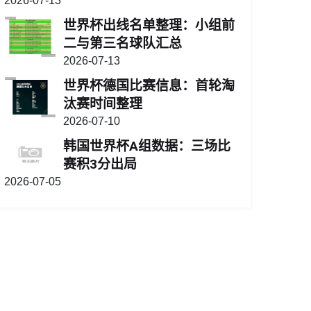
2026-07-13
世界杯出线名单整理：小组前
二与第三名球队汇总
2026-07-13
世界杯德国比赛信息：首轮淘
汰赛时间整理
2026-07-10
韩国世界杯A组数据：三场比
赛积3分出局
2026-07-05