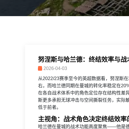
努涅斯与哈兰德：终结效率与战
2026-04-03
从2022/23赛季至今的英超数据看，努涅斯
右，而哈兰德同期在曼城的转化率稳定在20
在各自战术体系中的角色定位存在结构性差
斯更多承担无球冲击与空间撕裂任务，实际
低于前者。
主视角：战术角色决定终结效率
哈兰德在曼城的战术功能高度聚焦——他是