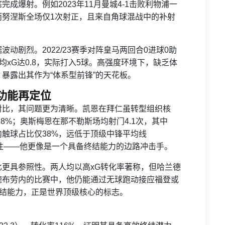
成爆射。例如2023年11月曼城4-1击败利物浦一
而努涅斯全场仅1次射正，且来自角球混战中的补射
动剧烈。2022/23赛季对阵皇马两回合0进球0助
均xG达0.8，实际打入5球。高强度环境下，缺乏体
暴露出其作为“体系型前锋”的天花板。
功能再定位
对比，其问题更为清晰。凯恩在拜仁虽转型组织核
18%；奥斯梅恩在那不勒斯场均射门4.1次，其中
内触球占比仅38%，远低于顶级中锋平均线
导性——他更像是一个具备终结能力的边路冲击手。
更具参照性。两人均以高xG转化率著称，但哈兰德
德布劳内的比赛中，他仍能通过无球跑动接应福登或
终结能力，正是世界顶级核心的标志。