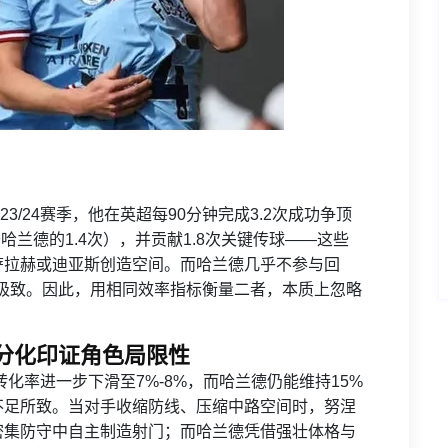
3/24赛季，他在英超每90分钟完成3.2次成功争顶
哈兰德的1.4次），并贡献1.8次关键传球——这些
萨拉赫或迪亚斯创造空间。而哈兰德几乎不参与回
到极致。因此，用相同效率指标衡量二者，本质上忽略
分化印证角色局限性
化率进一步下滑至7%-8%，而哈兰德仍能维持15%
不足所致。当对手收缩防线、压缩中路空间时，努涅
密集防守中自主制造射门；而哈兰德凭借强壮体格与