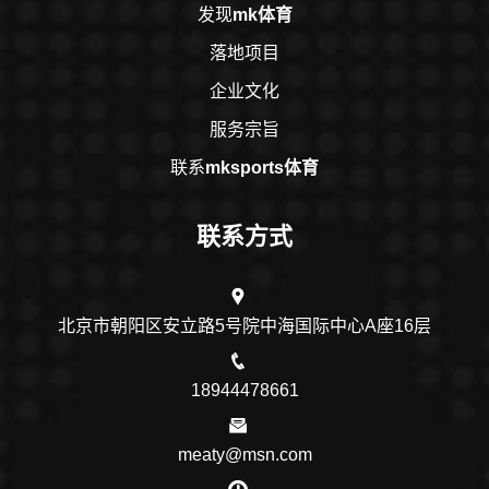
发现
mk体育
落地项目
企业文化
服务宗旨
联系
mksports体育
联系方式
北京市朝阳区安立路5号院中海国际中心A座16层
18944478661
meaty@msn.com