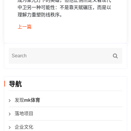
成为聚光灯下的英雄，但他正悄然定义着现代
中卫另一种可能性：不是靠天赋碾压，而是以
理解力重塑防线秩序。
上一篇
导航
发现
mk体育
落地项目
企业文化