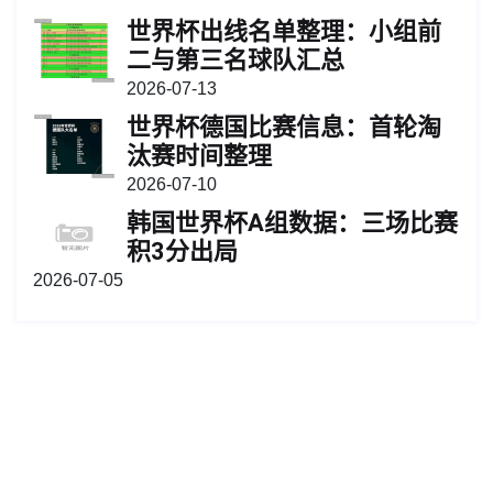
世界杯出线名单整理：小组前
二与第三名球队汇总
2026-07-13
世界杯德国比赛信息：首轮淘
汰赛时间整理
2026-07-10
韩国世界杯A组数据：三场比赛
积3分出局
2026-07-05