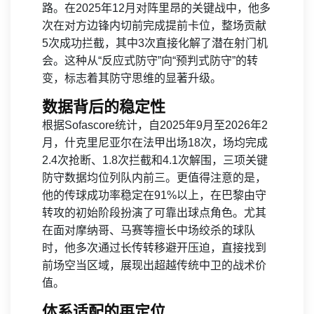
路。在2025年12月对阵里昂的关键战中，他多
次在对方边锋内切前完成提前卡位，整场贡献
5次成功拦截，其中3次直接化解了潜在射门机
会。这种从“反应式防守”向“预判式防守”的转
变，标志着其防守思维的显著升级。
数据背后的稳定性
根据Sofascore统计，自2025年9月至2026年2
月，什克里尼亚尔在法甲出场18次，场均完成
2.4次抢断、1.8次拦截和4.1次解围，三项关键
防守数据均位列队内前三。更值得注意的是，
他的传球成功率稳定在91%以上，在巴黎由守
转攻的初始阶段扮演了可靠出球点角色。尤其
在面对摩纳哥、马赛等擅长中场绞杀的球队
时，他多次通过长传转移避开压迫，直接找到
前场空当区域，展现出超越传统中卫的战术价
值。
体系适配的再定位